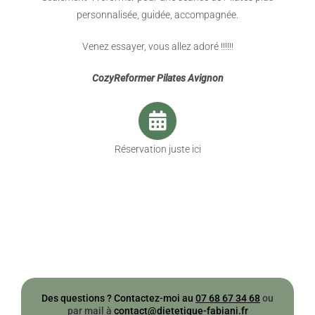
personnalisée, guidée, accompagnée.
Venez essayer, vous allez adoré !!!!!!
CozyReformer Pilates Avignon
Réservation juste ici
Des questions ?
Contactez-moi au
07 68 67 34 68
ou
par mail à
contact@dietetique-fabiani.fr