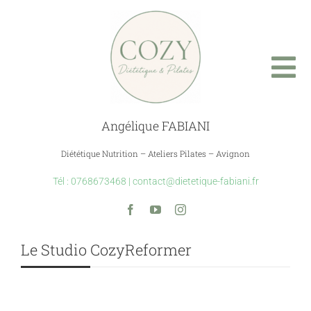
Skip
to
content
Tog
Nav
Angélique FABIANI
Accueil
Diététique Nutrition – Ateliers Pilates – Avignon
A propos
Tél :
0768673468
|
contact@dietetique-fabiani.fr
Nutrition
Le Studio CozyReformer
Studio CozyReformer